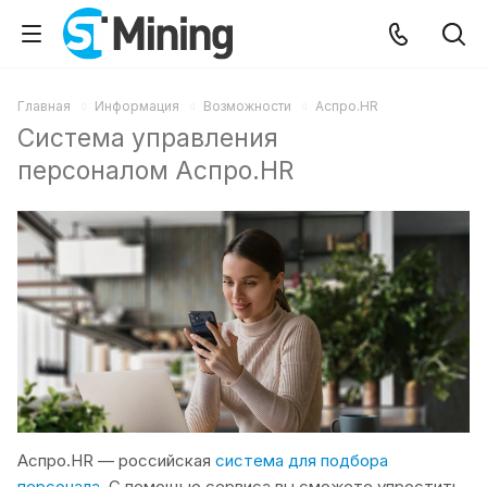
Главная
Информация
Возможности
Аспро.HR
Система управления
персоналом Аспро.HR
Аспро.HR — российская
система для подбора
персонала
. С помощью сервиса вы сможете упростить