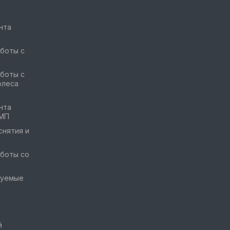
нта
боты с
и
боты с
олеса
нта
ГМП
снятия и
боты со
руемые
й