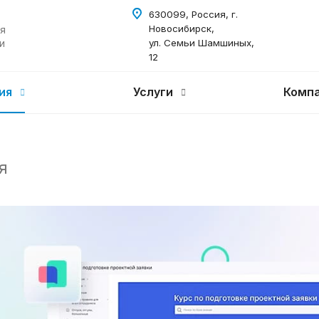
630099, Россия, г.
Новосибирск,
я
и
ул. Семьи Шамшиных,
12
ия
Услуги
Комп
я