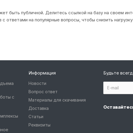
ет быть публичной. Делитесь ссылкой на базу на своем ин
в с ответами на популярные вопросы, чтобы снизить нагрузк
Информация
Будьте всегд
одъема
Новости
Вопрос ответ
боты с
Материалы для скачивания
Оставайтесь
Доставка
омплексы
Статьи
Реквизиты
чное