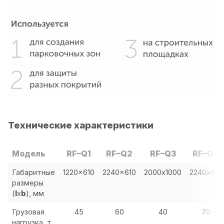
Технические характеристики
Модель
RF–Q1
RF–Q2
RF–Q3
RF–Q4
Габаритные
1220x610
2240x610
2000х1000
2240х915
размеры
(
l
x
b
), мм
Грузовая
45
60
40
70
нагрузка, т