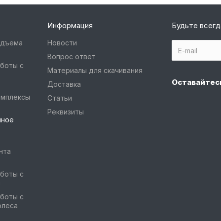
Информация
Будьте всегд
одъема
Новости
Вопрос ответ
боты с
Материалы для скачивания
Оставайтесь
Доставка
омплексы
Статьи
Реквизиты
чное
нта
боты с
и
боты с
олеса