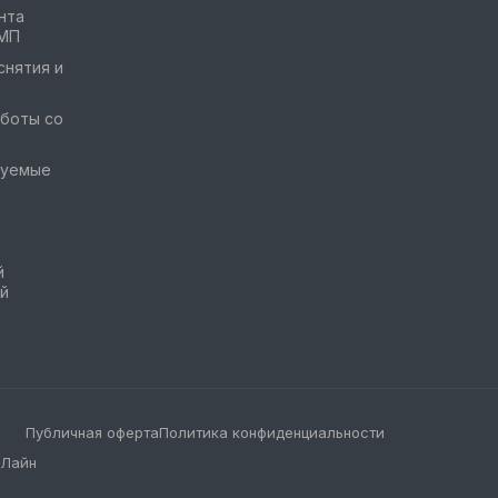
нта
ГМП
снятия и
боты со
руемые
й
й
Публичная оферта
Политика конфиденциальности
 Лайн