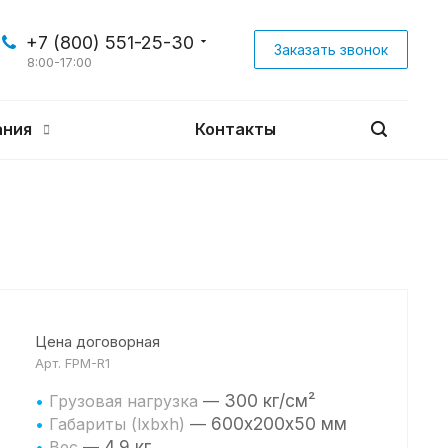
+7 (800) 551-25-30
Заказать звонок
8:00-17:00
ания
Контакты
Цена договорная
Арт.
FPM-R1
300 кг/см²
•
Грузовая нагрузка
—
600х200х50 мм
•
Габариты (lxbxh)
—
4,9 кг
•
Вес
—