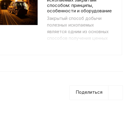
способом: принципы,
особенности и оборудование
Закрытый способ добычи
полезных ископаемых
является одним из основных
способов получения ценных
ресурсов из недр земли. В
отличие от карьерных
(поверх...
Поделиться