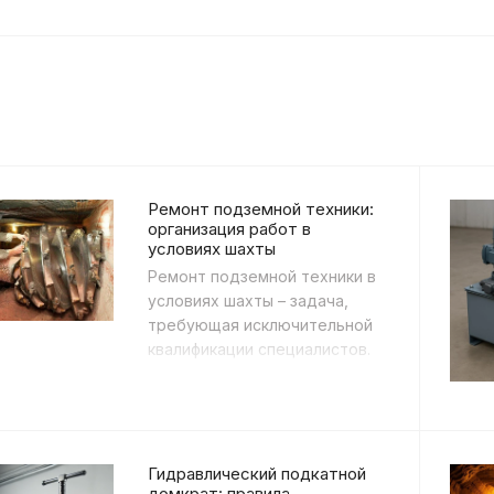
Ремонт подземной техники:
организация работ в
условиях шахты
Ремонт подземной техники в
условиях шахты – задача,
требующая исключительной
квалификации специалистов.
Многотонные комбайны,
погрузчики и буровые уст...
Гидравлический подкатной
домкрат: правила