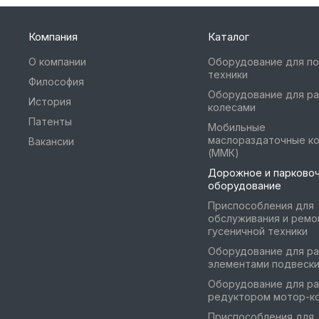
Компания
Каталог
О компании
Оборудование для п
техники
Философия
Оборудование для ра
История
колесами
Патенты
Мобильные
маслораздаточные к
Вакансии
(ММК)
Дорожное и парково
оборудование
Приспособления для
обслуживания и ремо
гусеничной техники
Оборудование для ра
элементами подвеск
Оборудование для ра
редуктором мотор-к
Приспособления для