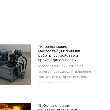
Гидравлические
маслостанции: принцип
работы, устройство и
производительность
Маслостанцией называют
агрегат, создающий давление
жидкости в гидравлическом
оборудовании. Эти
устройства входят в состав
прессов, аппаратов для
сварк...
Добыча полезных
ископаемых закрытым