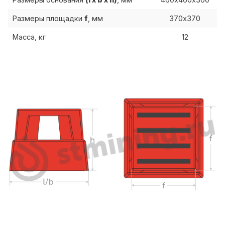
Размеры основания
(l x b x h)
, мм
460х460х360
Размеры площадки
f
, мм
370х370
Масса, кг
12