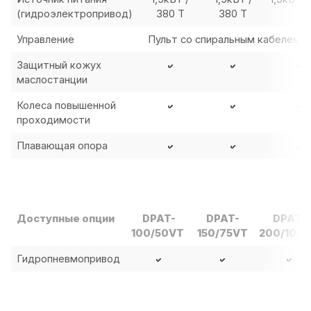
(гидроэлектропривод)
380 Т
380 Т
Т
Управление
Пульт со спиральным кабелем (
Защитный кожух
маслостанции
Колеса повышенной
проходимости
Плавающая опора
Доступные опции
DPAT-
DPAT-
DPAT-
100/50VT
150/75VT
200/100
Гидропневмопривод