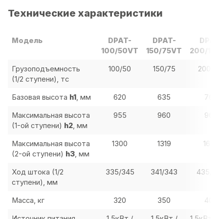
Технические характеристики
Модель
DPAT-
DPAT-
DPAT
100/50VT
150/75VT
200/10
Грузоподъемность
100/50
150/75
200/1
(1/2 ступени), тс
Базовая высота
h1
, мм
620
635
766
Максимальная высота
955
960
960
(1-ой ступени)
h2
, мм
Максимальная высота
1300
1319
1655
(2-ой ступени)
h3
, мм
Ход штока (1/2
335/345
341/343
435/4
ступени), мм
Масса, кг
320
350
400
Источник питания
1,5кВт /
1,5кВт /
1,5кВт /