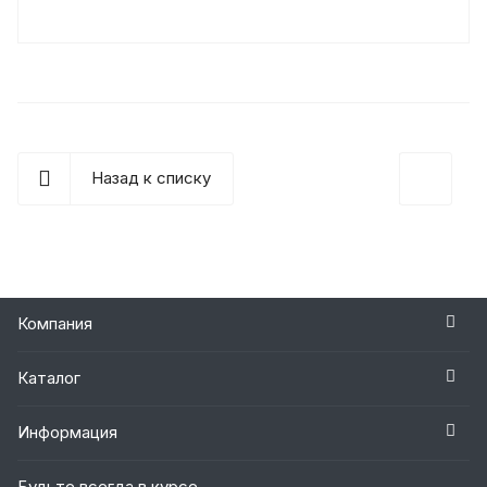
Шинный манипулятор (KG) — навесное
оборудование, устанавливаемое на колесный
погрузчик. Его примен...
Назад к списку
Компания
Каталог
Информация
Будьте всегда в курсе