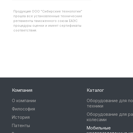
Продукция ООО "Сибирские технологии"
прошла все установленные технические
регламенты таможенного союза ЕАЭС
процедуры оценки и имеет сертификаты
соответствия.
Компания
Каталог
О компании
Оборудование для п
техники
Философия
Оборудование для ра
История
колесами
Патенты
Мобильные