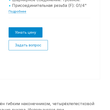
•
Присоединительная резьба (F): G1/4"
Подробнее
Узнать цену
Задать вопрос
ён гибким наконечником, четырёхлепестковой
ние рукава. Используется при