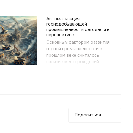
промышленности, которая
позволяет эффектив...
Автоматизация
горнодобывающей
промышленности сегодня и в
перспективе
Основным фактором развития
горной промышленности в
прошлом веке считалось
наличие месторождений
полезных ископаемых.
Важную роль в этом играл
также со...
Поделиться