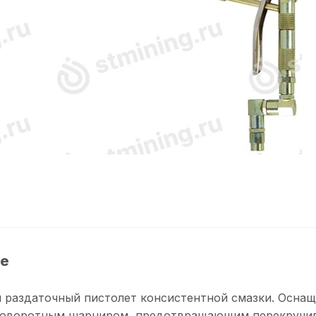
е
 раздаточный пистолет консистентной смазки. Оснащ
поворотным шарниром, предотвращающим перекручива