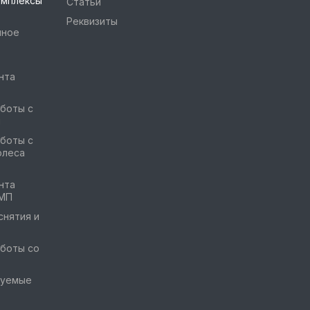
омплексы
Статьи
Реквизиты
чное
нта
боты с
и
боты с
олеса
нта
ГМП
снятия и
боты со
руемые