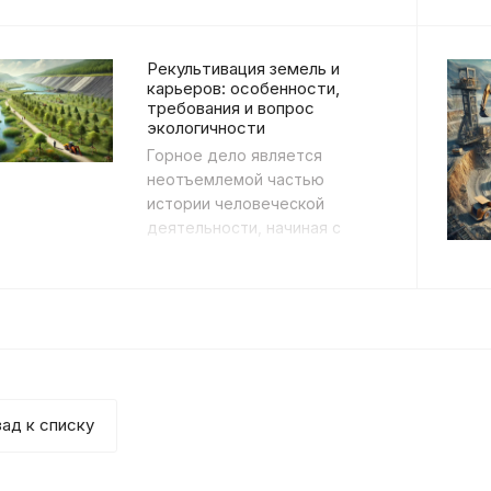
тяжёлой техники.
Применяется при
техническом о...
Рекультивация земель и
карьеров: особенности,
требования и вопрос
экологичности
Горное дело является
неотъемлемой частью
истории человеческой
деятельности, начиная с
эпохи неолита. Сегодня
горнодобывающая
промышленность занимает г...
ад к списку