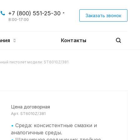
+7 (800) 551-25-30
Заказать звонок
8:00-17:00
ания
Контакты
чный пистолет модели: ST6010Z/381
Цена договорная
Арт.
ST6010Z/381
•
Среда: консистентные смазки и
аналогичные среды.
•
Шарнирное соединение: тройное.