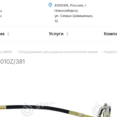
630099, Россия, г.
Новосибирск,
я
и
ул. Семьи Шамшиных,
12
ия
Услуги
Комп
ы (ММК)
Оборудование для раздачи консистентной смазки
Раздато
010Z/381