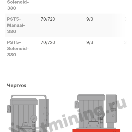
Solenoid-
380
PST5-
70/720
9/3
3,7
Manual-
380
PST5-
70/720
9/3
3,7
Solenoid-
380