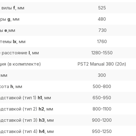
д вилы
f
,
мм
525
оры
g
, мм
480
ры
e
730
,мм
стемы
lx
, мм
1760
, мм
 расстояние
l
1280-1550
ия (в колмплекте)
PST2 Manual 380 (20л)
, мм
300
ысота
h
, мм
500-800
адставкой (тип 1)
h1
, мм
650-950
адставкой (тип 2)
h2
, мм
800-1100
адставкой (тип 3)
h3
, мм
900-1200
адставкой (тип 4)
h4
, мм
950-1250