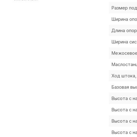
Размер по
Ширина оп
Длина опо
Ширина си
Межосевое
Маслостанц
Ход штока
Базовая в
Высота с н
Высота с н
Высота с н
Высота с н