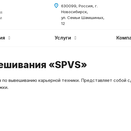
630099, Россия, г.
Новосибирск,
я
и
ул. Семьи Шамшиных,
12
ия
Услуги
Комп
вешивания «SPVS»
в по вывешиванию карьерной техники. Представляет собой 
жки.