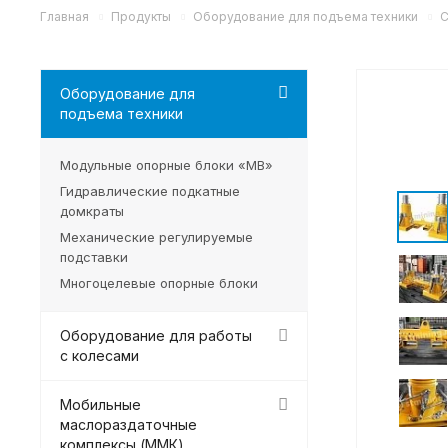
Главная
Продукты
Оборудование для подъема техники
С
Оборудование для
подъема техники
Модульные опорные блоки «MB»
Гидравлические подкатные
домкраты
Механические регулируемые
подставки
Многоцелевые опорные блоки
Оборудование для работы
с колесами
Мобильные
маслораздаточные
комплексы (ММК)