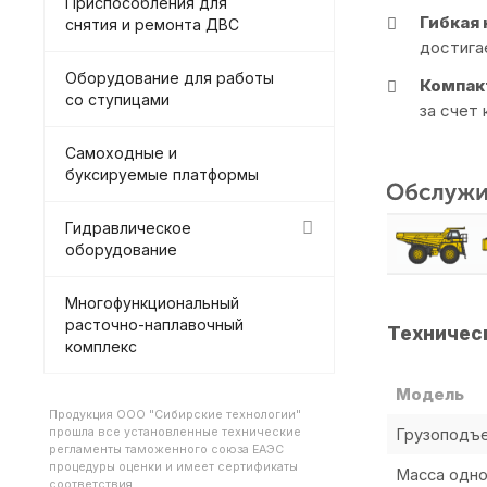
Приспособления для
Гибкая
снятия и ремонта ДВС
достига
Оборудование для работы
Компак
со ступицами
за счет
Самоходные и
буксируемые платформы
Гидравлическое
оборудование
Многофункциональный
расточно-наплавочный
Техничес
комплекс
Модель
Продукция ООО "Сибирские технологии"
прошла все установленные технические
Грузоподъе
регламенты таможенного союза ЕАЭС
процедуры оценки и имеет сертификаты
Масса одно
соответствия.