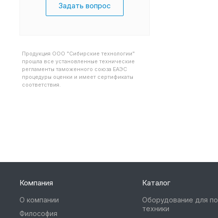
Задать вопрос
Продукция ООО "Сибирские технологии"
прошла все установленные технические
регламенты таможенного союза ЕАЭС
процедуры оценки и имеет сертификаты
соответствия.
Компания
Каталог
О компании
Оборудование для п
техники
Философия