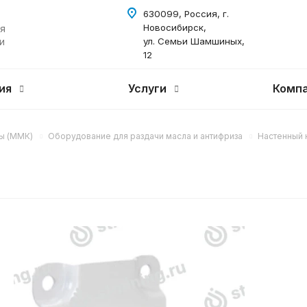
630099, Россия, г.
Новосибирск,
я
и
ул. Семьи Шамшиных,
12
ия
Услуги
Комп
ы (ММК)
Оборудование для раздачи масла и антифриза
Настенный 