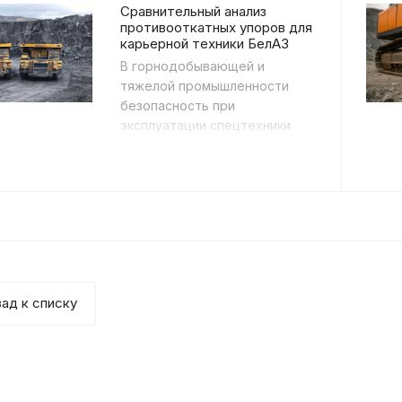
Сравнительный анализ
противооткатных упоров для
карьерной техники БелАЗ
В горнодобывающей и
тяжелой промышленности
безопасность при
эксплуатации спецтехники
является приоритетом.
Особое внимание уделяется
системам, предотв...
ад к списку