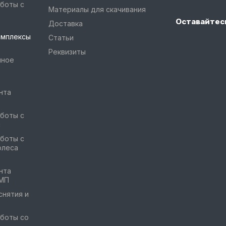
боты с
Материалы для скачивания
Оставайтесь
Доставка
омплексы
Статьи
Реквизиты
чное
нта
боты с
и
боты с
олеса
нта
ГМП
снятия и
боты со