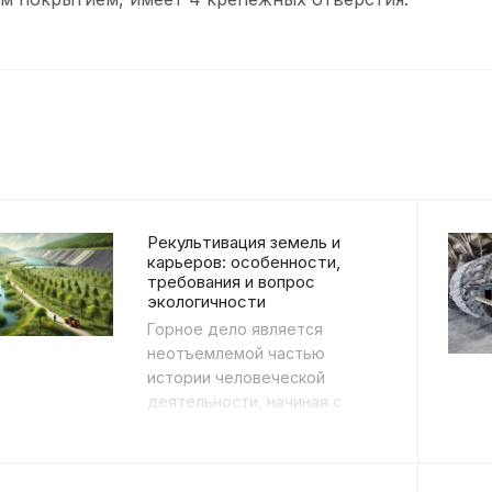
Рекультивация земель и
карьеров: особенности,
требования и вопрос
экологичности
Горное дело является
неотъемлемой частью
истории человеческой
деятельности, начиная с
эпохи неолита. Сегодня
горнодобывающая
промышленность занимает г...