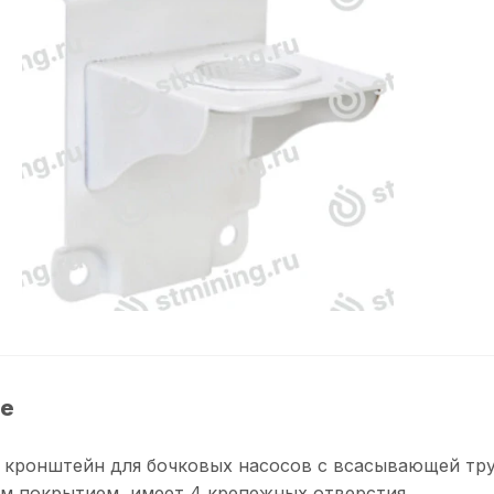
е
кронштейн для бочковых насосов с всасывающей тру
м покрытием, имеет 4 крепежных отверстия.