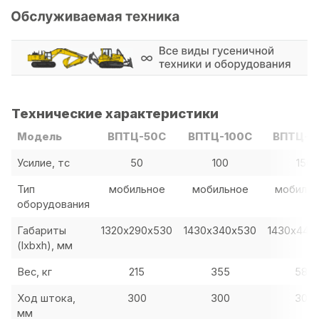
Технические характеристики
Модель
ВПТЦ-50С
ВПТЦ-100С
ВПТЦ-1
Усилие, тс
50
100
150
Тип
мобильное
мобильное
мобиль
оборудования
Габариты
1320х290х530
1430х340х530
1430х440
(lxbxh), мм
Вес, кг
215
355
580
Ход штока,
300
300
300
мм